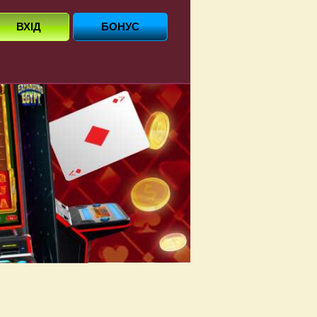
ВХІД
БОНУС