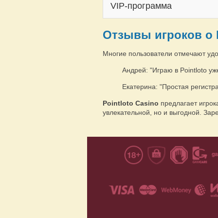
VIP-программа
Отзывы игроков о P
Многие пользователи отмечают удоб
Андрей: "Играю в Pointloto у
Екатерина: "Простая регистр
Pointloto Casino
предлагает игрока
увлекательной, но и выгодной. Зар