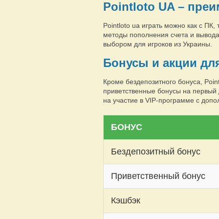
Pointloto UA – пре
Pointloto ua играть можно как с ПК
методы пополнения счета и вывода 
выбором для игроков из Украины.
Бонусы и акции для
Кроме бездепозитного бонуса, Poin
приветственные бонусы на первый д
на участие в VIP-программе с доп
БОНУС
Бездепозитный бонус
Приветственный бонус
Кэшбэк